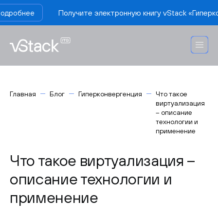
Получите электронную книгу vStack «Гиперконверген
е
Главная
Блог
Гиперконвергенция
Что такое
виртуализация
– описание
технологии и
применение
Что такое виртуализация –
описание технологии и
применение