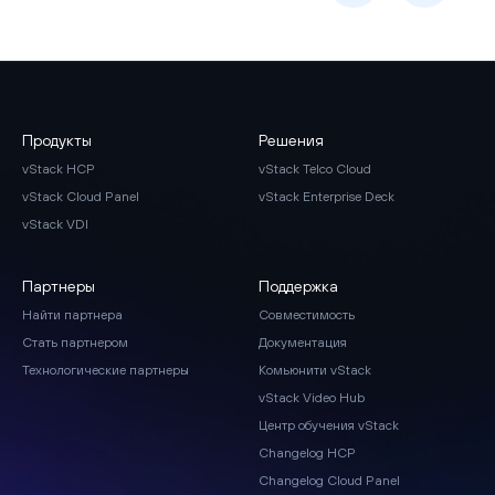
Продукты
Решения
vStack HCP
vStack Telco Cloud
vStack Cloud Panel
vStack Enterprise Deck
vStack VDI
Партнеры
Поддержка
Найти партнера
Совместимость
Стать партнером
Документация
Технологические партнеры
Комьюнити vStack
vStack Video Hub
Центр обучения vStack
Changelog HCP
Changelog Cloud Panel