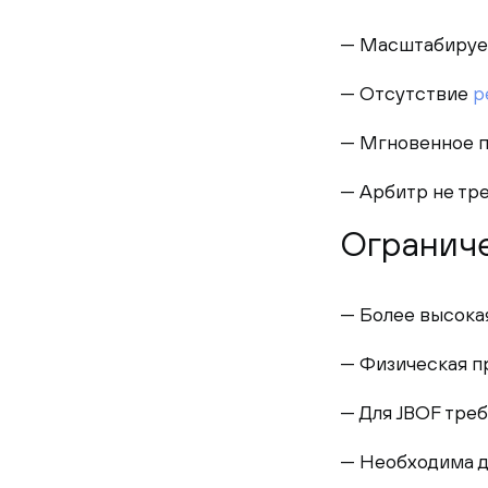
— Масштабируем
— Отсутствие
р
— Мгновенное пе
— Арбитр не тре
Огранич
— Более высокая
— Физическая пр
— Для JBOF тре
— Необходима д