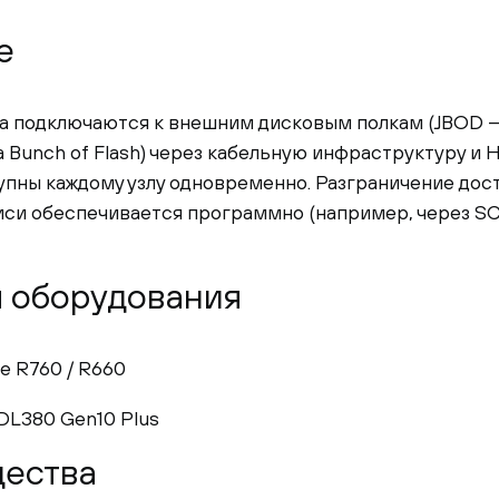
е
 подключаются к внешним дисковым полкам (JBOD — J
 a Bunch of Flash) через кабельную инфраструктуру и
упны каждому узлу одновременно. Разграничение дос
иси обеспечивается программно (например, через SCS
 оборудования
e R760 / R660
DL380 Gen10 Plus
ества