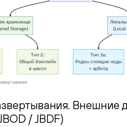
развертывания
развертывания. Внешние 
JBOD / JBDF)