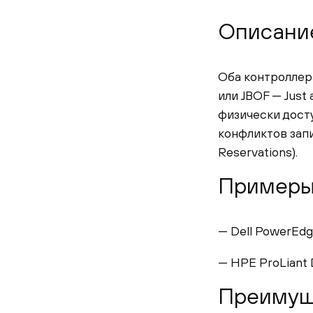
Описани
Оба контроллера
или JBOF — Just
физически дост
конфликтов зап
Reservations).
Примеры
— Dell PowerEdg
— HPE ProLiant 
Преимущ