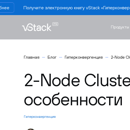
 электронную книгу vStack «Гиперконвергенция по полочкам:
Продукты
Главная
Блог
Гиперконвергенция
2-Node Cl
2-Node Cluste
особенности
Гиперконвергенция