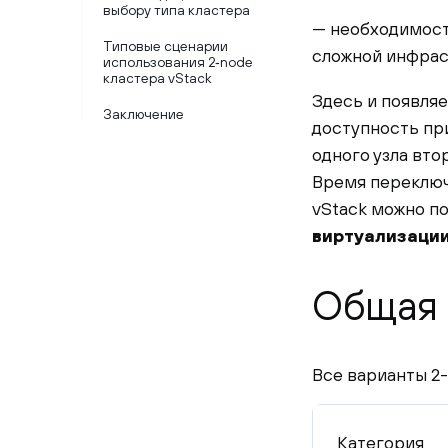
выбору типа кластера
— необходимост
Типовые сценарии
сложной инфрас
использования 2‑node
кластера vStack
Здесь и появля
Заключение
доступность при
одного узла вт
Время переключ
vStack можно п
виртуализаци
Общая 
Все варианты 2-
Категория 