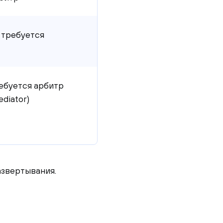
 требуется
ебуется арбитр 
ediator)
азвертывания.