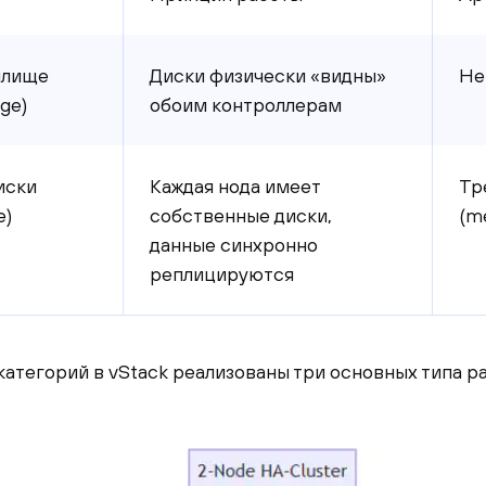
лище 
Диски физически «видны» 
Не
ge)
обоим контроллерам
иски 
Каждая нода имеет 
Тр
e)
собственные диски, 
(m
данные синхронно 
реплицируются
категорий в vStack реализованы три основных типа р