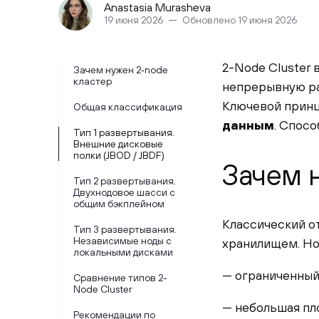
Anastasia Murasheva
19 июня 2026
Обновлено 19 июня 2026
2-Node Cluster 
Зачем нужен 2‑node
кластер
непрерывную ра
Ключевой прин
Общая классификация
данным
. Спосо
Тип 1 развертывания.
Внешние дисковые
полки (JBOD / JBDF)
Зачем 
Тип 2 развертывания.
Двухнодовое шасси с
общим бэкплейном
Классический о
Тип 3 развертывания.
Независимые ноды с
хранилищем. Но
локальными дисками
— ограниченный
Сравнение типов 2-
Node Cluster
— небольшая пло
Рекомендации по