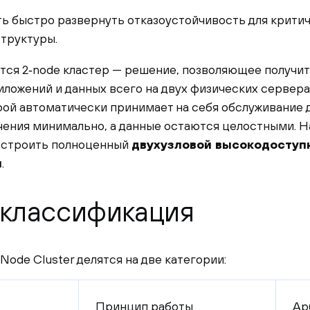
ь быстро развернуть отказоустойчивость для крити
труктуры.
ется 2‑node кластер — решение, позволяющее получи
ложений и данных всего на двух физических сервера
орой автоматически принимает на себя обслуживание 
ения минимально, а данные остаются целостными. Н
остроить полноценный
двухузловой высокодоступ
и
.
классификация
Node Cluster делятся на две категории:
Принцип работы
Ар