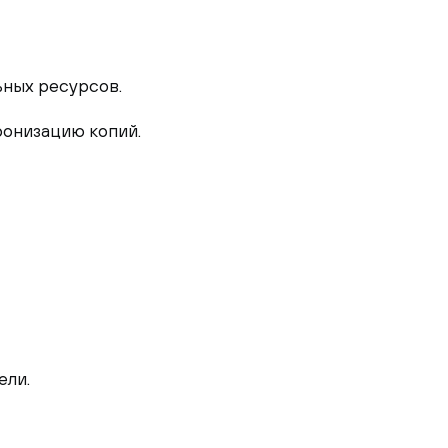
ьных ресурсов.
ронизацию копий.
ели.