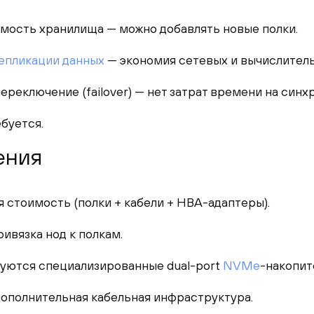
ость хранилища — можно добавлять новые полки.
епликации данных
— экономия сетевых и вычислител
реключение (failover) — нет затрат времени на синх
буется.
ения
 стоимость (полки + кабели + HBA-адаптеры).
ивязка нод к полкам.
буются специализированные dual-port
NVMe
-накопит
ополнительная кабельная инфраструктура.