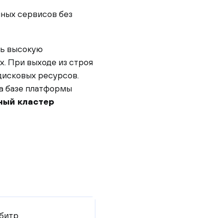
чных сервисов без
ть высокую
х. При выходе из строя
дисковых ресурсов.
а базе платформы
ный кластер
битр