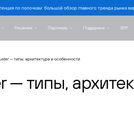
 большой обзор главного тренда рынка виртуализации»
Решения
Партнеры
Поддержка
SPP
uster — типы, архитектура и особенности
r — типы, архитек