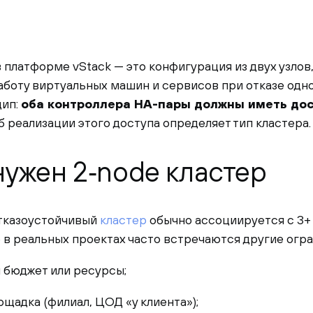
в платформе vStack — это конфигурация из двух узло
боту виртуальных машин и сервисов при отказе одно
цип:
оба контроллера HA-пары должны иметь дос
б реализации этого доступа определяет тип кластера.
нужен 2‑node кластер
тказоустойчивый
кластер
обычно ассоциируется с 3+
 в реальных проектах часто встречаются другие огра
 бюджет или ресурсы;
щадка (филиал, ЦОД «у клиента»);