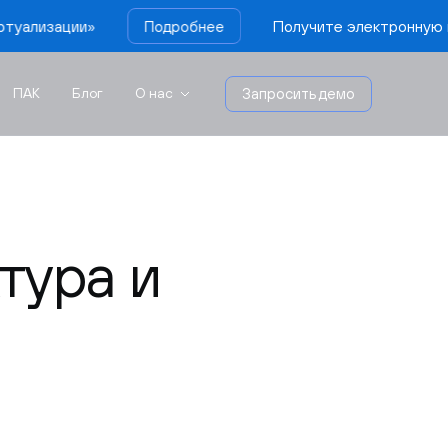
Получите электронную книгу vStack «Гипер
Подробнее
ПАК
Блог
О нас
Запросить демо
тура и