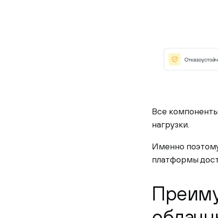
Все компоненты
нагрузки.
Именно поэтому
платформы дост
Преиму
облачн