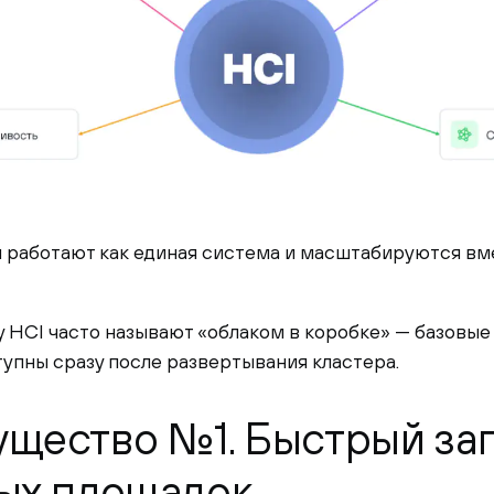
 работают как единая система и масштабируются вм
 HCI часто называют «облаком в коробке» — базовые
упны сразу после развертывания кластера.
щество №1. Быстрый зап
ых площадок