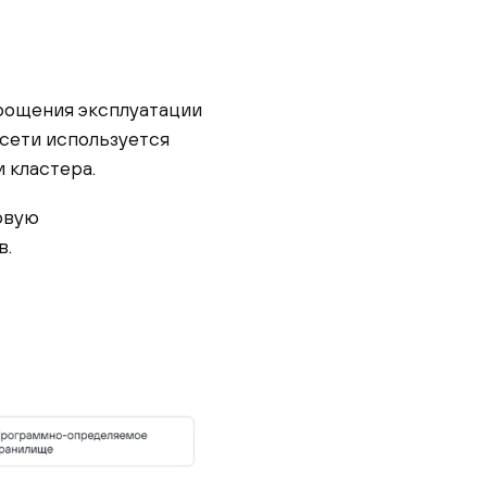
прощения эксплуатации
 сети используется
 кластера.
овую
в.