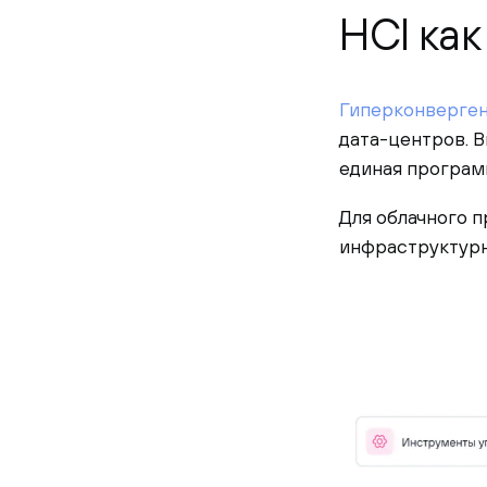
HCI как
Гиперконверген
дата-центров. 
единая програм
Для облачного 
инфраструктурн