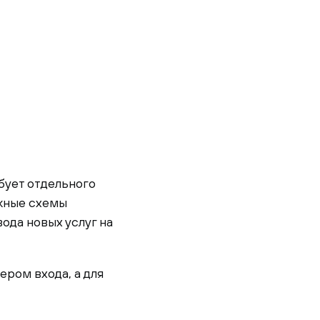
бует отдельного
ожные схемы
ода новых услуг на
ром входа, а для