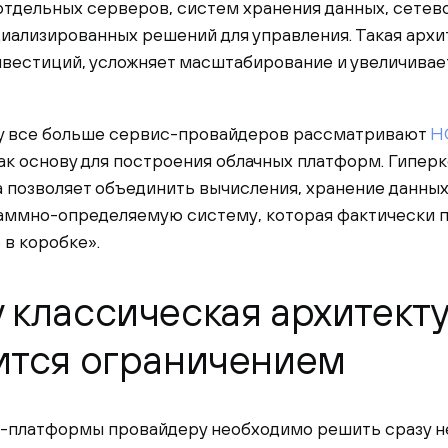
отдельных серверов, систем хранения данных, сетев
иализированных решений для управления. Такая архи
нвестиций, усложняет масштабирование и увеличива
у все больше сервис-провайдеров рассматривают
H
ак основу для построения облачных платформ. Гипер
 позволяет объединить вычисления, хранение данных
аммно-определяемую систему, которая фактически п
 в коробке».
 классическая архитект
ится ограничением
-платформы провайдеру необходимо решить сразу не