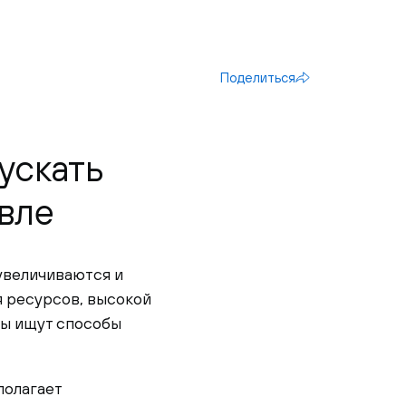
Поделиться
ускать
вле
 увеличиваются и
я ресурсов, высокой
ры ищут способы
полагает