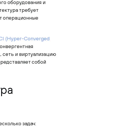
ого оборудования и
тектура требует
ет операционные
CI (Hyper-Converged
конвергентная
, сеть и виртуализацию
редставляет собой
ура
сколько задач: