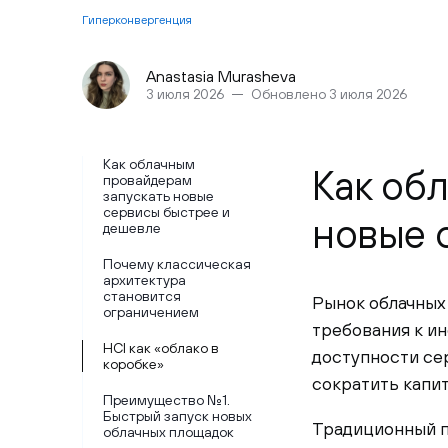
Гиперконвергенция
Anastasia Murasheva
3 июля 2026
Обновлено 3 июля 2026
Как облачным
Как об
провайдерам
запускать новые
сервисы быстрее и
новые 
дешевле
Почему классическая
архитектура
становится
Рынок облачных 
ограничением
требования к и
HCI как «облако в
доступности се
коробке»
сократить капит
Преимущество №1.
Быстрый запуск новых
Традиционный п
облачных площадок