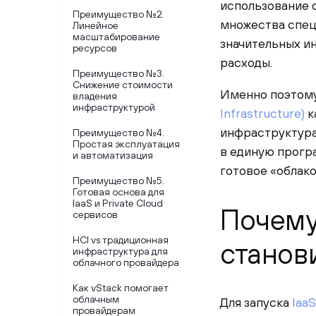
использование 
Преимущество №2.
множества спец
Линейное
масштабирование
значительных и
ресурсов
расходы.
Преимущество №3.
Снижение стоимости
Именно поэтом
владения
инфраструктурой
Infrastructure)
к
инфраструктура
Преимущество №4.
Простая эксплуатация
в единую прогр
и автоматизация
готовое «облако
Преимущество №5.
Готовая основа для
IaaS и Private Cloud
Почему
сервисов
HCI vs традиционная
станов
инфраструктура для
облачного провайдера
Как vStack помогает
облачным
Для запуска
IaaS
провайдерам