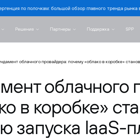
ам: большой обзор главного тренда рынка виртуализации»
Решения
Партнеры
Поддержка
SPP
ундамент облачного провайдера: почему «облако в коробке» стано
амент облачного 
ко в коробке» ст
ю запуска IaaS-