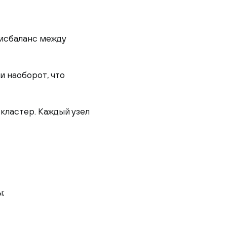
дисбаланс между
 наоборот, что
кластер. Каждый узел
;