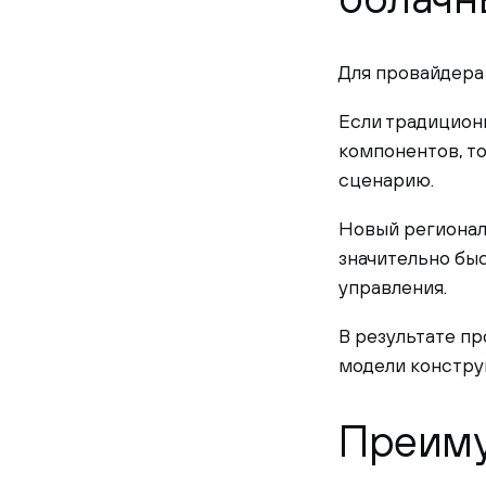
Для провайдера
Если традицион
компонентов, т
сценарию.
Новый региона
значительно бы
управления.
В результате п
модели констру
Преиму