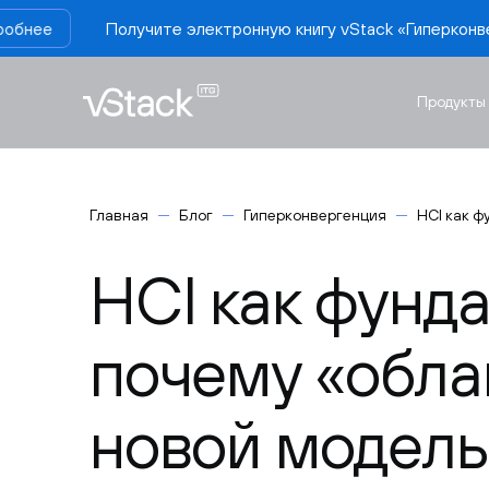
ите электронную книгу vStack «Гиперконвергенция по полочк
Продукты
Главная
Блог
Гиперконвергенция
HCI как ф
HCI как фунд
почему «обла
новой модель