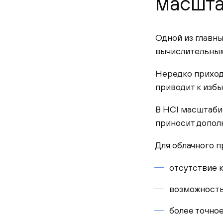
масшта
Одной из главн
вычислительным
Нередко приход
приводит к изб
В HCI масштабир
приносит допол
Для облачного п
отсутствие 
возможность
более точно