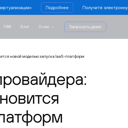
Получите электронную книгу vStack «Ги
Подробнее
ПАК
Блог
О нас
Запросить демо
вится новой моделью запуска IaaS-платформ
провайдера:
ановится
платформ